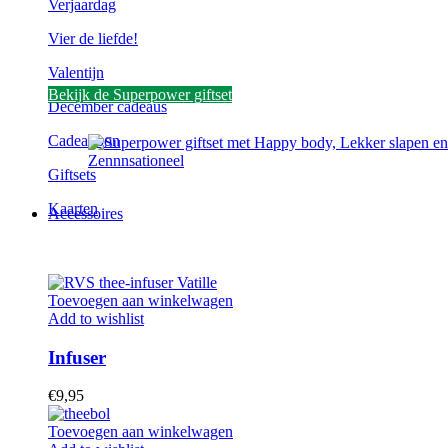
Verjaardag
Vier de liefde!
Valentijn
Bekijk de Superpower giftset
December cadeaus
Cadeaubon
Giftsets
Kaarten
Accessoires
Toevoegen aan winkelwagen
Add to wishlist
Infuser
€
9,95
Toevoegen aan winkelwagen