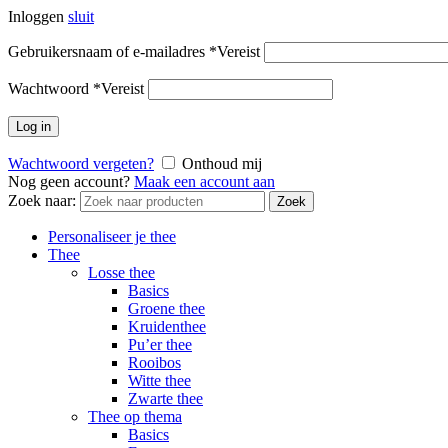
Inloggen
sluit
Gebruikersnaam of e-mailadres
*
Vereist
Wachtwoord
*
Vereist
Log in
Wachtwoord vergeten?
Onthoud mij
Nog geen account?
Maak een account aan
Zoek naar:
Zoek
Personaliseer je thee
Thee
Losse thee
Basics
Groene thee
Kruidenthee
Pu’er thee
Rooibos
Witte thee
Zwarte thee
Thee op thema
Basics