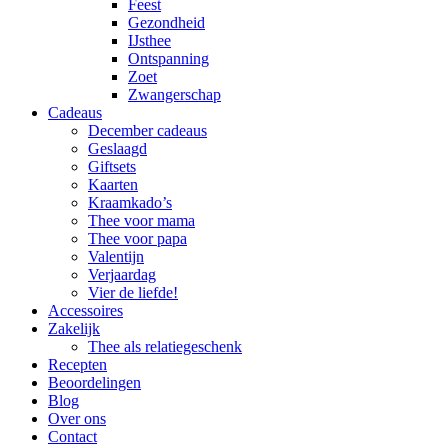
Feest
Gezondheid
IJsthee
Ontspanning
Zoet
Zwangerschap
Cadeaus
December cadeaus
Geslaagd
Giftsets
Kaarten
Kraamkado’s
Thee voor mama
Thee voor papa
Valentijn
Verjaardag
Vier de liefde!
Accessoires
Zakelijk
Thee als relatiegeschenk
Recepten
Beoordelingen
Blog
Over ons
Contact