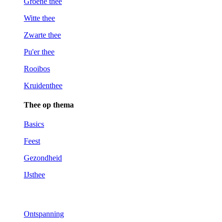
Groene thee
Witte thee
Zwarte thee
Pu'er thee
Rooibos
Kruidenthee
Thee op thema
Basics
Feest
Gezondheid
IJsthee
Kies op thema
Ontspanning