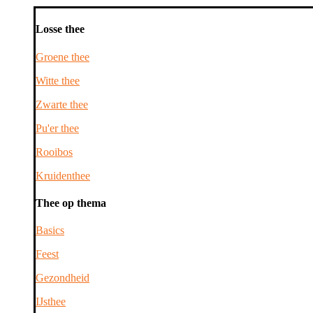
Losse thee
Groene thee
Witte thee
Zwarte thee
Pu'er thee
Rooibos
Kruidenthee
Thee op thema
Basics
Feest
Gezondheid
IJsthee