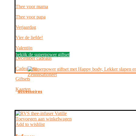
Thee voor mama
Thee voor papa
Verjaardag
Vier de liefde!
Valentijn
bekijk de superpower giftset
December cadeaus
Cadeaubon
Giftsets
Kaarten
accessoires
Toevoegen aan winkelwagen
Add to wishlist