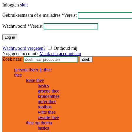
Inloggen
sluit
Gebruikersnaam of e-mailadres
*
Vereist
Wachtwoord
*
Vereist
Log in
Wachtwoord vergeten?
Onthoud mij
Nog geen account?
Maak een account aan
Zoek naar:
Zoek
personaliseer je thee
thee
losse thee
basics
groene thee
kruidenthee
pu’er thee
rooibos
witte thee
zwarte thee
thee op thema
basics