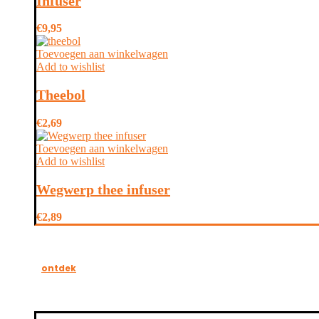
Infuser
€
9,95
Toevoegen aan winkelwagen
Add to wishlist
Theebol
€
2,69
Toevoegen aan winkelwagen
Add to wishlist
Wegwerp thee infuser
€
2,89
ontdek