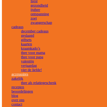
feest
gezondheid
ijsthee
ontspanning
zoet
zwangerschap
cadeaus
december cadeaus
geslaagd
giftsets
kaarten
kraamkado’s
thee voor mama
thee voor papa
valentijn
verjaardag
vier de liefde!
accessoires
zakelijk
thee als relatiegeschenk
recepten
beoordelingen
blog
over ons
contact