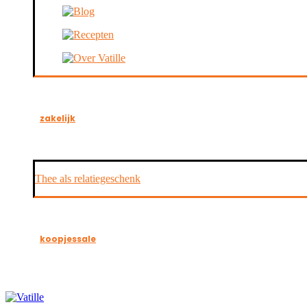
zakelijk
Thee als relatiegeschenk
koopjes
sale