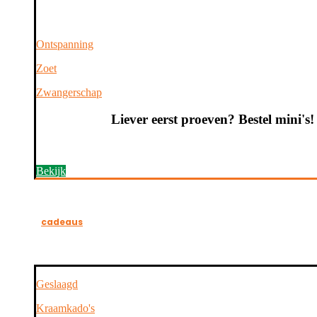
Kies op thema
Ontspanning
Zoet
Zwangerschap
Liever eerst proeven? Bestel mini's!
Bekijk
cadeaus
Geslaagd
Kraamkado's