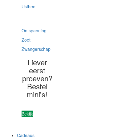
IJsthee
Kies op
thema
Ontspanning
Zoet
Zwangerschap
Liever
eerst
proeven?
Bestel
mini's!
Bekijk
Cadeaus