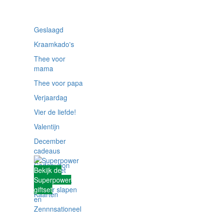
Geslaagd
Kraamkado's
Thee voor
mama
Thee voor papa
Verjaardag
Vier de liefde!
Valentijn
December
cadeaus
Cadeaubon
Bekijk de
Giftsets
Superpower
giftset
Kaarten