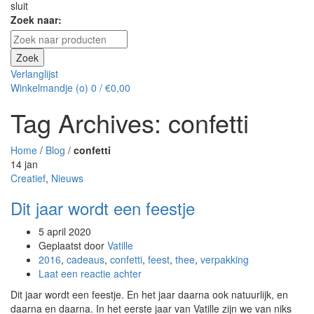
sluit
Zoek naar:
account aan
Zoek
Verlanglijst
Winkelmandje (
o
)
0
/
€
0,00
Tag Archives: confetti
Home
/
Blog
/
confetti
14
jan
Creatief
,
Nieuws
Dit jaar wordt een feestje
5 april 2020
Geplaatst door
Vatille
2016
,
cadeaus
,
confetti
,
feest
,
thee
,
verpakking
Laat een reactie achter
Dit jaar wordt een feestje. En het jaar daarna ook natuurlijk, en
daarna en daarna. In het eerste jaar van Vatille zijn we van niks