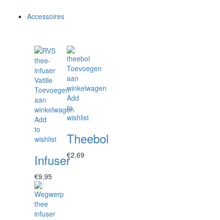
Accessoires
Toevoegen
aan
winkelwagen
Toevoegen
Add
aan
to
winkelwagen
wishlist
Add
to
Theebol
wishlist
€
2,69
Infuser
€
9,95