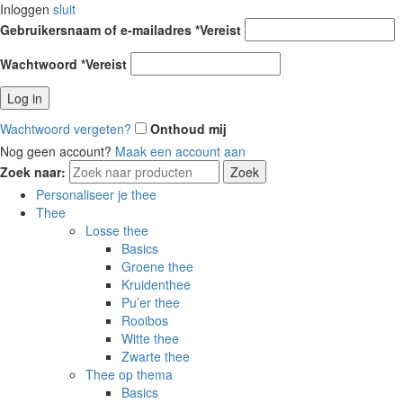
Inloggen
sluit
Gebruikersnaam of e-mailadres
*
Vereist
Wachtwoord
*
Vereist
Log in
Wachtwoord vergeten?
Onthoud mij
Nog geen account?
Maak een account aan
Zoek naar:
Zoek
Personaliseer je thee
Thee
Losse thee
Basics
Groene thee
Kruidenthee
Pu’er thee
Rooibos
Witte thee
Zwarte thee
Thee op thema
Basics