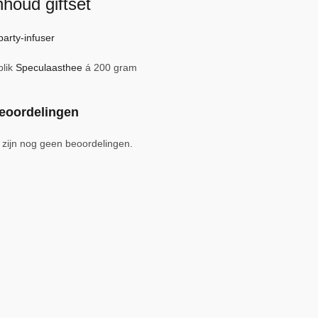
nhoud giftset
party-infuser
blik
Speculaasthee
á 200 gram
eoordelingen
 zijn nog geen beoordelingen.