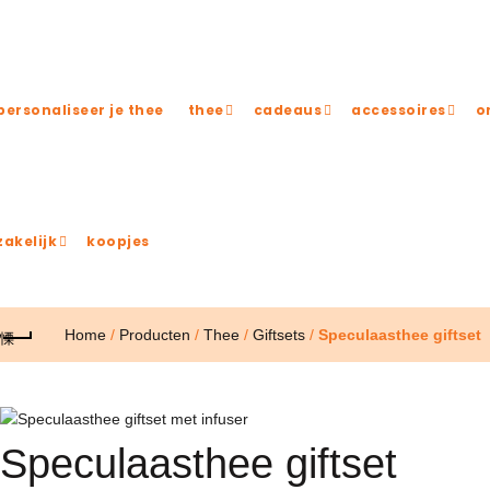
Gratis verzending binnen Nederland vanaf 50 euro!
personaliseer je thee
thee
cadeaus
accessoires
o
zakelijk
koopjes
Home
/
Producten
/
Thee
/
Giftsets
/
Speculaasthee giftset
Speculaasthee giftset