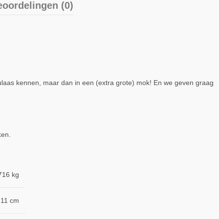
oordelingen (0)
eculaas kennen, maar dan in een (extra grote) mok! En we geven graag
ken.
716 kg
 11 cm