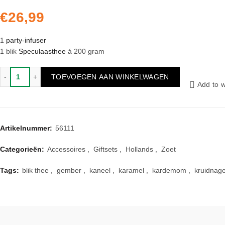
€
26,99
1
party-infuser
1 blik
Speculaasthee
á 200 gram
asthee giftset aantal
TOEVOEGEN AAN WINKELWAGEN
Add to w
Artikelnummer:
56111
Categorieën:
Accessoires
,
Giftsets
,
Hollands
,
Zoet
Tags:
blik thee
,
gember
,
kaneel
,
karamel
,
kardemom
,
kruidnage