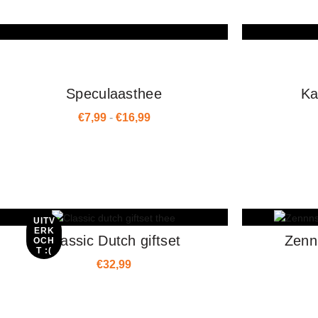
Speculaasthee
Ka
€
7,99
-
€
16,99
Prijsklasse: €7,99 tot €16,99
UITV
ERK
Classic Dutch giftset
Zennn
OCH
T :(
€
32,99