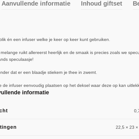
Aanvullende informatie
Inhoud giftset
Be
lik én een infuser welke je keer op keer kunt gebruiken.
 melange ruikt allereerst heerlijk en de smaak is precies zoals we sp
ands speculaasje!
onder dat er een blaadje stiekem je thee in zwemt.
n je de infuser eenvoudig plaatsen op het deksel waar deze op kan uitlek
ullende informatie
cht
0,
tingen
22,5 × 23 ×