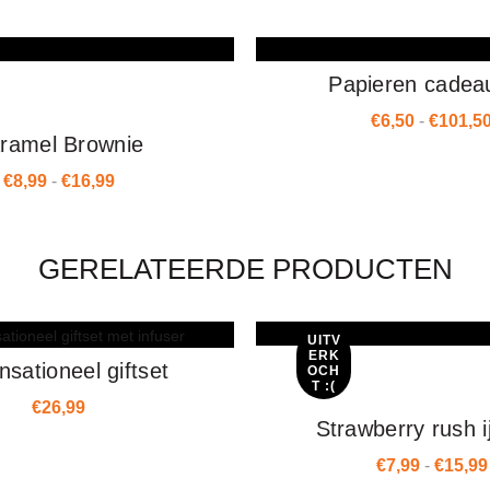
Papieren cadea
€
6,50
-
€
101,5
ramel Brownie
€
8,99
-
€
16,99
Prijsklasse: €8,99 tot €16,99
GERELATEERDE PRODUCTEN
UITV
ERK
sationeel giftset
OCH
T :(
€
26,99
Strawberry rush i
€
7,99
-
€
15,99