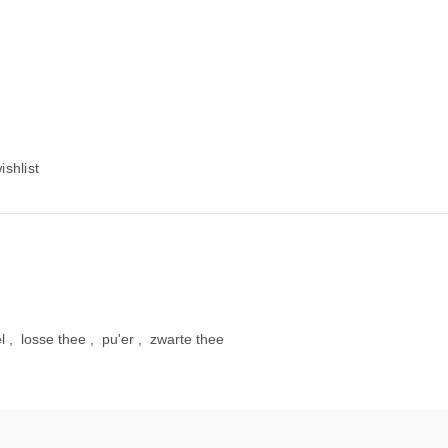
ishlist
l
,
losse thee
,
pu'er
,
zwarte thee