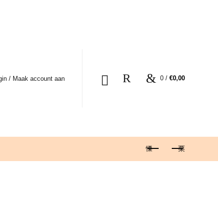
0
/
€
0,00
gin / Maak account aan