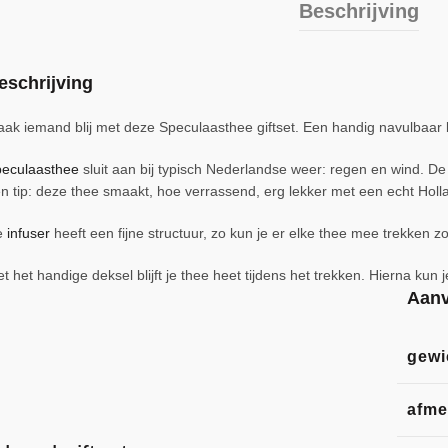
Beschrijving
eschrijving
ak iemand blij met deze Speculaasthee giftset. Een handig navulbaar b
eculaasthee
sluit aan bij typisch Nederlandse weer: regen en wind. De
n tip: deze thee smaakt, hoe verrassend, erg lekker met een echt Holl
e
infuser
heeft een fijne structuur, zo kun je er elke thee mee trekken z
t het handige deksel blijft je thee heet tijdens het trekken. Hierna ku
Aanv
gewi
afme