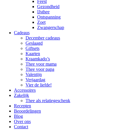
Feest
Gezondheid
IJsthee
Ontspanning
Zoet
Zwangerschap
Cadeaus
December cadeaus
Geslaagd
Giftsets
Kaarten
Kraamkado’s
Thee voor mama
Thee voor papa
Valentijn
Verjaardag
Vier de liefde!
Accessoires
Zakelijk
Thee als relatiegeschenk
Recepten
Beoordelingen
Blog
Over ons
Contact