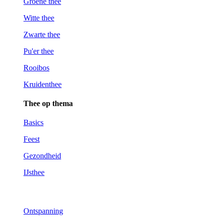
Groene thee
Witte thee
Zwarte thee
Pu'er thee
Rooibos
Kruidenthee
Thee op thema
Basics
Feest
Gezondheid
IJsthee
Kies op thema
Ontspanning