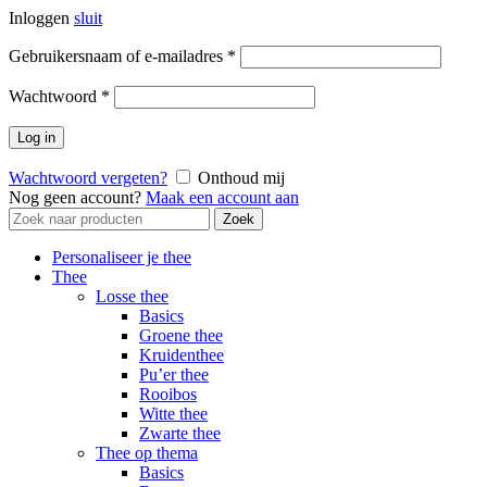
Inloggen
sluit
Vereist
Gebruikersnaam of e-mailadres
*
Vereist
Wachtwoord
*
Log in
Wachtwoord vergeten?
Onthoud mij
Nog geen account?
Maak een account aan
Zoek
Zoek
naar:
Personaliseer je thee
Thee
Losse thee
Basics
Groene thee
Kruidenthee
Pu’er thee
Rooibos
Witte thee
Zwarte thee
Thee op thema
Basics