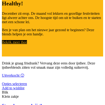
de
Healthy!
productpagina
December zit erop. De maand vol lekkers en gezellige festiviteiten
ligt alweer achter ons. De hoogste tijd om uit te buiken en te starten
met een schone lei.
Ben je van plan om het nieuwe jaar gezond te beginnen? Deze
blends helpen je een handje.
Bekijk meer thee
Drink je graag frisdrank? Vervang deze eens door ijsthee. Deze
ijstheeblends zitten vol smaak maar zijn volledig suikervrij.
Uitverkocht 🙁
Dit
Opties selecteren
product
Add to wishlist
heeft
Blik
meerdere
Klein zakje
variaties.
Deze