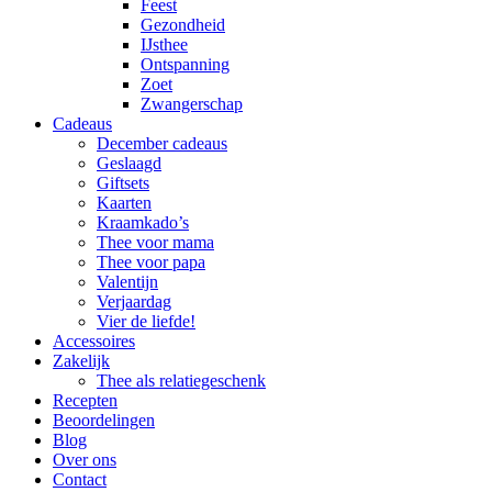
Feest
Gezondheid
IJsthee
Ontspanning
Zoet
Zwangerschap
Cadeaus
December cadeaus
Geslaagd
Giftsets
Kaarten
Kraamkado’s
Thee voor mama
Thee voor papa
Valentijn
Verjaardag
Vier de liefde!
Accessoires
Zakelijk
Thee als relatiegeschenk
Recepten
Beoordelingen
Blog
Over ons
Contact