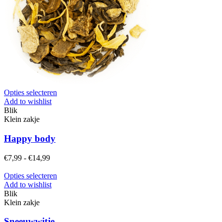
Dit
Opties selecteren
product
Add to wishlist
heeft
Blik
meerdere
Klein zakje
variaties.
Deze
Happy body
optie
kan
Prijsklasse:
€
7,99
-
€
14,99
gekozen
€7,99
worden
tot
Dit
Opties selecteren
op
€14,99
product
Add to wishlist
de
heeft
Blik
productpagina
meerdere
Klein zakje
variaties.
Deze
Sneeuwwitje