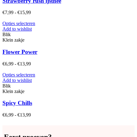
Strawberry rush ijsthee
optie
kan
Prijsklasse:
€
7,99
-
€
15,99
gekozen
€7,99
worden
tot
Dit
Opties selecteren
op
€15,99
product
Add to wishlist
de
heeft
Blik
productpagina
meerdere
Klein zakje
variaties.
Deze
Flower Power
optie
kan
Prijsklasse:
€
6,99
-
€
13,99
gekozen
€6,99
worden
tot
Dit
Opties selecteren
op
€13,99
product
Add to wishlist
de
heeft
Blik
productpagina
meerdere
Klein zakje
variaties.
Deze
Spicy Chills
optie
kan
Prijsklasse:
€
6,99
-
€
13,99
gekozen
€6,99
worden
tot
op
€13,99
de