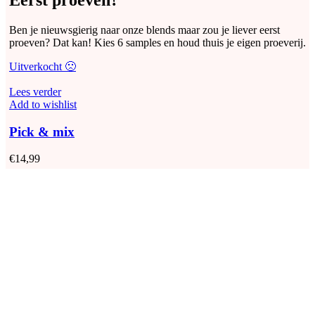
Eerst proeven?
productpagina
Ben je nieuwsgierig naar onze blends maar zou je liever eerst
proeven? Dat kan! Kies 6 samples en houd thuis je eigen proeverij.
Uitverkocht 🙁
Lees verder
Add to wishlist
Pick & mix
€
14,99
Facebook
X
Email
Instagram