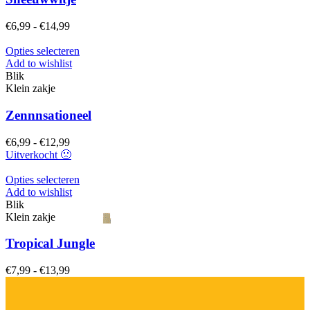
optie
kan
Prijsklasse:
€
6,99
-
€
14,99
gekozen
€6,99
worden
tot
Dit
Opties selecteren
op
€14,99
product
Add to wishlist
de
heeft
Blik
productpagina
meerdere
Klein zakje
variaties.
Deze
Zennnsationeel
optie
kan
Prijsklasse:
€
6,99
-
€
12,99
gekozen
€6,99
Uitverkocht 🙁
worden
tot
op
€12,99
Dit
Opties selecteren
de
product
Add to wishlist
productpagina
heeft
Blik
meerdere
Klein zakje
variaties.
Deze
Tropical Jungle
optie
kan
Prijsklasse:
€
7,99
-
€
13,99
gekozen
€7,99
worden
tot
op
€13,99