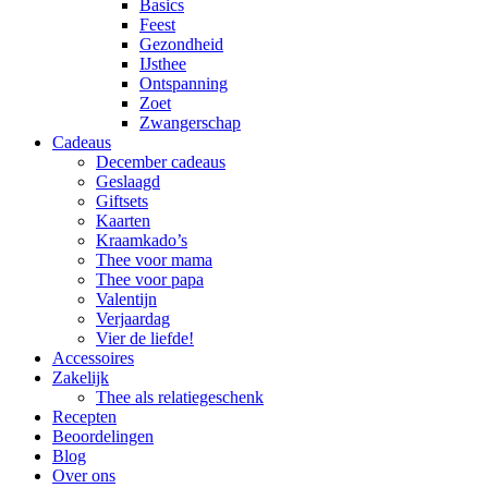
Basics
Feest
Gezondheid
IJsthee
Ontspanning
Zoet
Zwangerschap
Cadeaus
December cadeaus
Geslaagd
Giftsets
Kaarten
Kraamkado’s
Thee voor mama
Thee voor papa
Valentijn
Verjaardag
Vier de liefde!
Accessoires
Zakelijk
Thee als relatiegeschenk
Recepten
Beoordelingen
Blog
Over ons