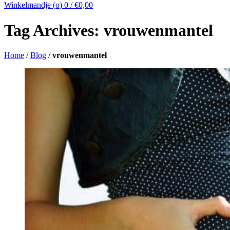
Winkelmandje (
o
)
0
/
€
0,00
Tag Archives: vrouwenmantel
Home
/
Blog
/
vrouwenmantel