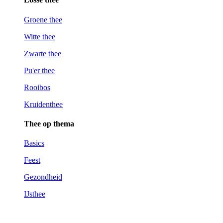
Groene thee
Witte thee
Zwarte thee
Pu'er thee
Rooibos
Kruidenthee
Thee op thema
Basics
Feest
Gezondheid
IJsthee
Kies op thema