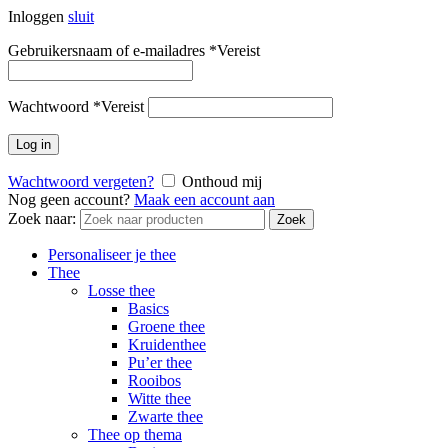
Inloggen
sluit
Gebruikersnaam of e-mailadres
*
Vereist
Wachtwoord
*
Vereist
Log in
Wachtwoord vergeten?
Onthoud mij
Nog geen account?
Maak een account aan
Zoek naar:
Zoek
Personaliseer je thee
Thee
Losse thee
Basics
Groene thee
Kruidenthee
Pu’er thee
Rooibos
Witte thee
Zwarte thee
Thee op thema