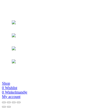
© 2025 Vatille - created by
Sysch
Shop
0
Wishlist
0
Winkelmandje
My account