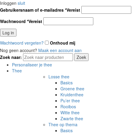
Inloggen
sluit
Gebruikersnaam of e-mailadres
*
Vereist
Wachtwoord
*
Vereist
Log in
Wachtwoord vergeten?
Onthoud mij
Nog geen account?
Maak een account aan
Zoek naar:
Zoek
Personaliseer je thee
Thee
Losse thee
Basics
Groene thee
Kruidenthee
Pu’er thee
Rooibos
Witte thee
Zwarte thee
Thee op thema
Basics