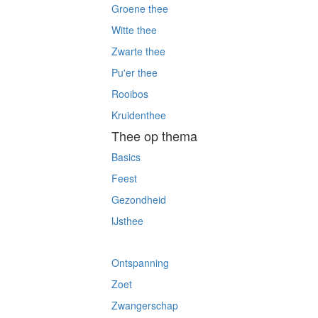
Groene thee
Witte thee
Zwarte thee
Pu'er thee
Rooibos
Kruidenthee
Thee op thema
Basics
Feest
Gezondheid
IJsthee
Kies op thema
Ontspanning
Zoet
Zwangerschap