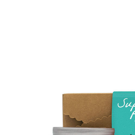
Cadeaubon
Giftsets
Kaarten