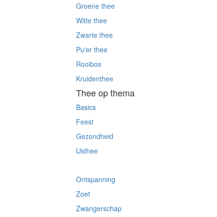
Groene thee
Witte thee
Zwarte thee
Pu'er thee
Rooibos
Kruidenthee
Thee op thema
Basics
Feest
Gezondheid
IJsthee
Kies op thema
Ontspanning
Zoet
Zwangerschap