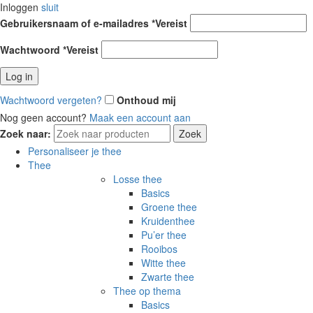
Inloggen
sluit
Gebruikersnaam of e-mailadres
*
Vereist
Wachtwoord
*
Vereist
Log in
Wachtwoord vergeten?
Onthoud mij
Nog geen account?
Maak een account aan
Zoek naar:
Zoek
Personaliseer je thee
Thee
Losse thee
Basics
Groene thee
Kruidenthee
Pu’er thee
Rooibos
Witte thee
Zwarte thee
Thee op thema
Basics