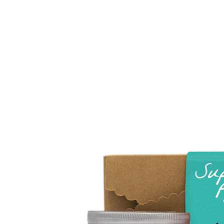
Cadeaubon
Giftsets
Kaarten