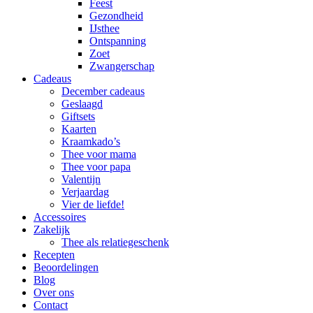
Feest
Gezondheid
IJsthee
Ontspanning
Zoet
Zwangerschap
Cadeaus
December cadeaus
Geslaagd
Giftsets
Kaarten
Kraamkado’s
Thee voor mama
Thee voor papa
Valentijn
Verjaardag
Vier de liefde!
Accessoires
Zakelijk
Thee als relatiegeschenk
Recepten
Beoordelingen
Blog
Over ons
Contact