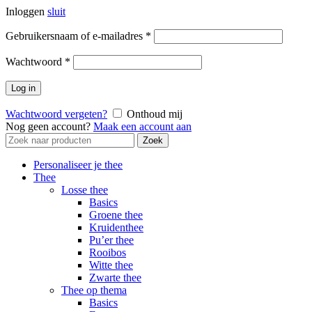
Inloggen
sluit
Vereist
Gebruikersnaam of e-mailadres
*
Vereist
Wachtwoord
*
Log in
Wachtwoord vergeten?
Onthoud mij
Nog geen account?
Maak een account aan
Zoek
Zoek
naar:
Personaliseer je thee
Thee
Losse thee
Basics
Groene thee
Kruidenthee
Pu’er thee
Rooibos
Witte thee
Zwarte thee
Thee op thema
Basics