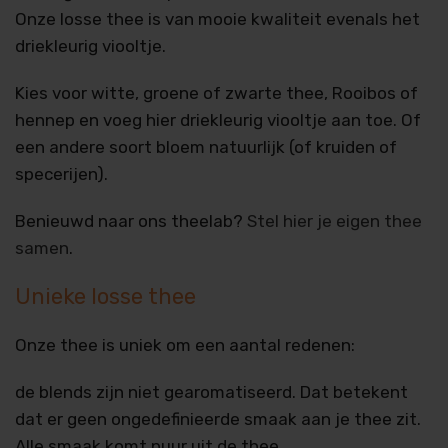
Onze losse thee is van mooie kwaliteit evenals het
driekleurig viooltje.
Kies voor witte, groene of zwarte thee, Rooibos of
hennep en voeg hier driekleurig viooltje aan toe. Of
een andere soort bloem natuurlijk (of kruiden of
specerijen).
Benieuwd naar ons theelab?
Stel hier je eigen thee
samen
.
Unieke losse thee
Onze thee is uniek om een aantal redenen:
de blends zijn niet gearomatiseerd. Dat betekent
dat er geen ongedefinieerde smaak aan je thee zit.
Alle smaak komt puur uit de thee.