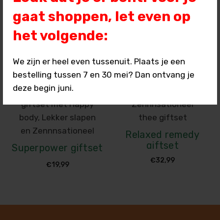
uitve
rkoc
gaat shoppen, let even op
ht :(
het volgende:
Lekker Slapen
Happy body
We zijn er heel even tussenuit. Plaats je een
Prijsklasse:
Prijsklas
-
-
€
7,99
€
13,99
€
7,99
€
14,99
bestelling tussen 7 en 30 mei? Dan ontvang je
€7,99
€7,99
deze begin juni.
tot
tot
€13,99
€14,99
Relaxed remedy
giftset
Superpower giftset
€
32,99
€
19,99