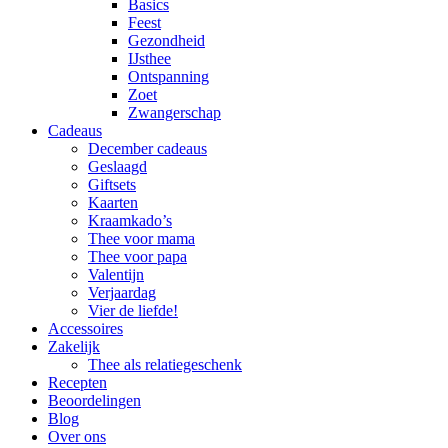
Basics
Feest
Gezondheid
IJsthee
Ontspanning
Zoet
Zwangerschap
Cadeaus
December cadeaus
Geslaagd
Giftsets
Kaarten
Kraamkado’s
Thee voor mama
Thee voor papa
Valentijn
Verjaardag
Vier de liefde!
Accessoires
Zakelijk
Thee als relatiegeschenk
Recepten
Beoordelingen
Blog
Over ons