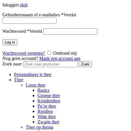
Inloggen
sluit
Gebruikersnaam of e-mailadres
*
Vereist
Wachtwoord
*
Vereist
Log in
Wachtwoord vergeten?
Onthoud mij
Nog geen account?
Maak een account aan
Zoek naar:
Zoek
Personaliseer je thee
Thee
Losse thee
Basics
Groene thee
Kruidenthee
Pu’er thee
Rooibos
Witte thee
Zwarte thee
Thee op thema