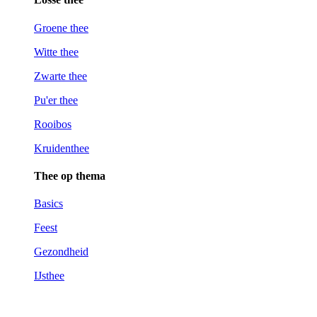
Groene thee
Witte thee
Zwarte thee
Pu'er thee
Rooibos
Kruidenthee
Thee op thema
Basics
Feest
Gezondheid
IJsthee
Kies op thema