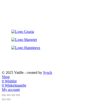
Je hebt al eens over ons kunnen lezen in:
© 2025 Vatille - created by
Sysch
Shop
0
Wishlist
0
Winkelmandje
My account