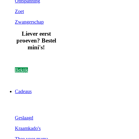
Ontspanning
Zoet
Zwangerschap
Liever eerst
proeven? Bestel
mini's!
Bekijk
Cadeaus
Geslaagd
Kraamkado's
Thee voor mama