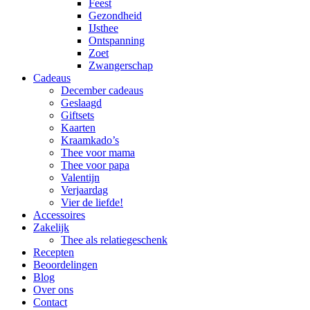
Feest
Gezondheid
IJsthee
Ontspanning
Zoet
Zwangerschap
Cadeaus
December cadeaus
Geslaagd
Giftsets
Kaarten
Kraamkado’s
Thee voor mama
Thee voor papa
Valentijn
Verjaardag
Vier de liefde!
Accessoires
Zakelijk
Thee als relatiegeschenk
Recepten
Beoordelingen
Blog
Over ons
Contact