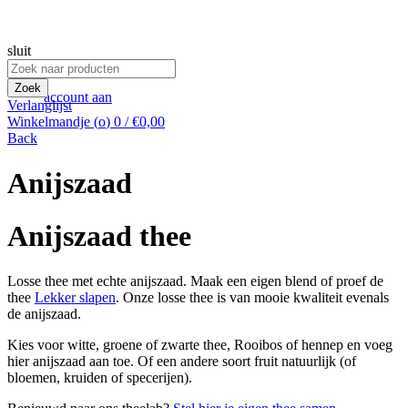
sluit
Zoek
naar:
Zoek
account aan
Verlanglijst
Winkelmandje (
o
)
0
/
€
0,00
Back
Anijszaad
Anijszaad thee
Losse thee met echte anijszaad. Maak een eigen blend of proef de
thee
Lekker slapen
. Onze losse thee is van mooie kwaliteit evenals
de anijszaad.
Kies voor witte, groene of zwarte thee, Rooibos of hennep en voeg
hier anijszaad aan toe. Of een andere soort fruit natuurlijk (of
bloemen, kruiden of specerijen).