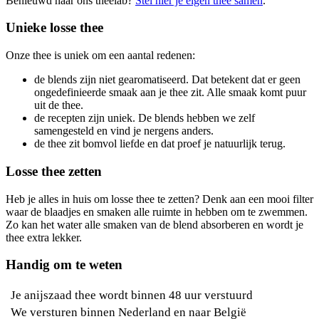
Benieuwd naar ons theelab?
Stel hier je eigen thee samen
.
Unieke losse thee
Onze thee is uniek om een aantal redenen:
de blends zijn niet gearomatiseerd. Dat betekent dat er geen
ongedefinieerde smaak aan je thee zit. Alle smaak komt puur
uit de thee.
de recepten zijn uniek. De blends hebben we zelf
samengesteld en vind je nergens anders.
de thee zit bomvol liefde en dat proef je natuurlijk terug.
Losse thee zetten
Heb je alles in huis om losse thee te zetten? Denk aan een mooi filter
waar de blaadjes en smaken alle ruimte in hebben om te zwemmen.
Zo kan het water alle smaken van de blend absorberen en wordt je
thee extra lekker.
Handig om te weten
Je anijszaad thee wordt binnen 48 uur verstuurd
We versturen binnen Nederland en naar België