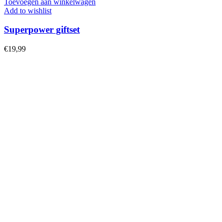
Toevoegen aan winkelwagen
Add to wishlist
Superpower giftset
€
19,99
Facebook
X
Email
Instagram
Pinterest
Thee
Waar thee vandaan komt