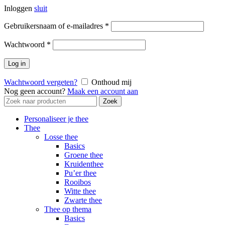
Inloggen
sluit
Vereist
Gebruikersnaam of e-mailadres
*
Vereist
Wachtwoord
*
Log in
Wachtwoord vergeten?
Onthoud mij
Nog geen account?
Maak een account aan
Zoek
Zoek
naar:
Personaliseer je thee
Thee
Losse thee
Basics
Groene thee
Kruidenthee
Pu’er thee
Rooibos
Witte thee
Zwarte thee
Thee op thema
Basics